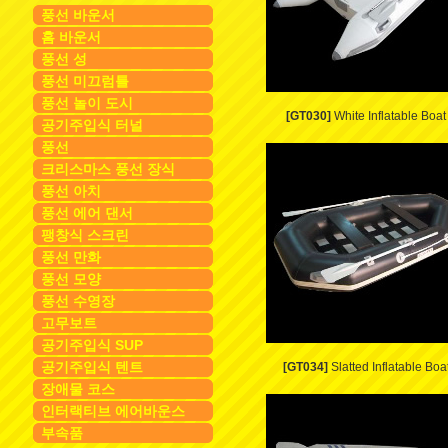
풍선 바운서
홈 바운서
풍선 성
풍선 미끄럼틀
풍선 놀이 도시
[GT030]
White Inflatable Boat
공기주입식 터널
풍선
크리스마스 풍선 장식
풍선 아치
풍선 에어 댄서
팽창식 스크린
풍선 만화
풍선 모양
풍선 수영장
고무보트
공기주입식 SUP
공기주입식 텐트
[GT034]
Slatted Inflatable Boa
장애물 코스
인터랙티브 에어바운스
부속품