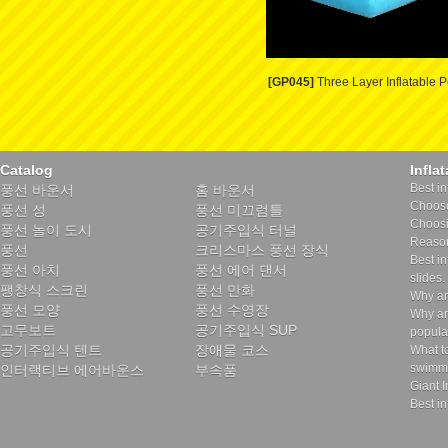
[GP045]
Three Layer Inflatable P
Catalog
Infla
Best in
풍선 바운서
홈 바운서
Choose 
풍선 성
풍선 미끄럼틀
Choosin
풍선 놀이 도시
공기주입식 터널
Reason
풍선
크리스마스 풍선 장식
Best in
풍선 아치
풍선 에어 댄서
slides.
팽창식 스크린
풍선 만화
Why ar
풍선 모양
풍선 수영장
Why ar
고무보트
공기주입식 SUP
popula
공기주입식 텐트
장애물 코스
What t
swimmi
인터랙티브 에어바운스
부속품
Giant I
Best in