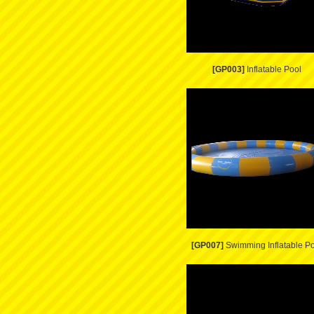
[GP003]
Inflatable Pool
[GP007]
Swimming Inflatable Po