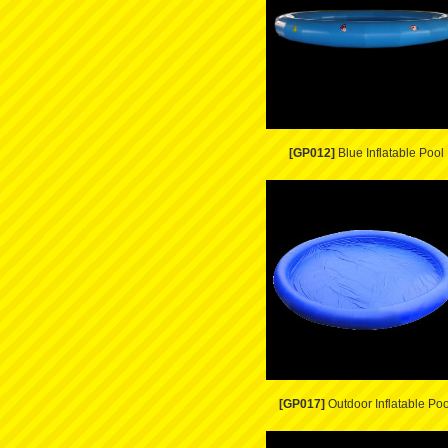
[GP012]
Blue Inflatable Pool
[GP017]
Outdoor Inflatable Poo