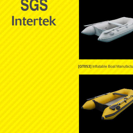
[GT053]
Inflatable Boat Manufactu