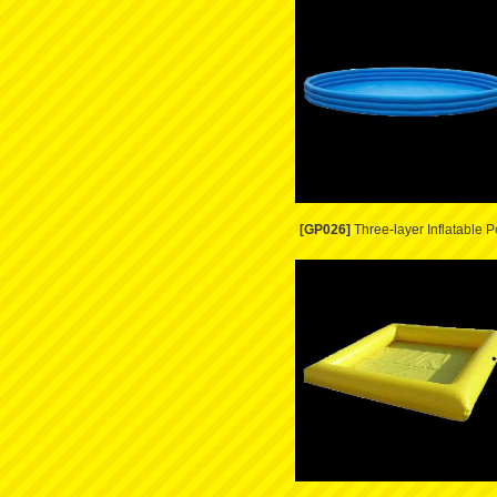
[GP026]
Three-layer Inflatable P