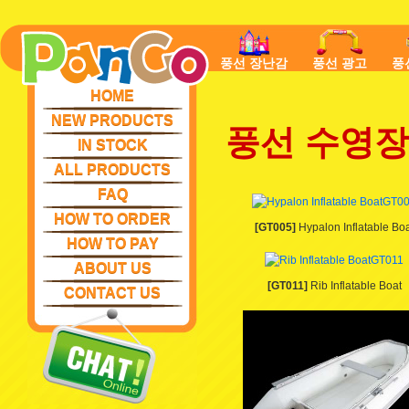
풍선 장난감
풍선 광고
풍
HOME
NEW PRODUCTS
풍선 수영장
IN STOCK
ALL PRODUCTS
FAQ
HOW TO ORDER
[GT005]
Hypalon Inflatable Boa
HOW TO PAY
ABOUT US
[GT011]
Rib Inflatable Boat
CONTACT US