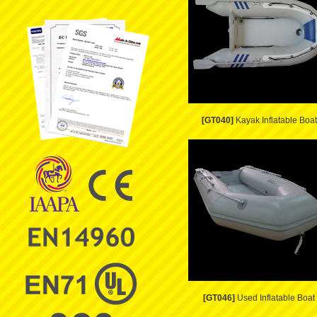
[GT040]
Kayak Inflatable Boat
[GT046]
Used Inflatable Boat