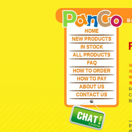
풍
HOME
NEW PRODUCTS
IN STOCK
ALL PRODUCTS
FAQ
HOW TO ORDER
제
팩
HOW TO PAY
특
ABOUT US
R
CONTACT US
C
B
I
d