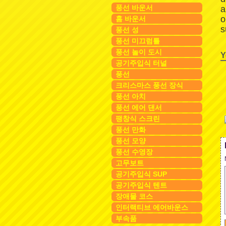
풍선 바운서
a
o
홈 바운서
s
풍선 성
풍선 미끄럼틀
풍선 놀이 도시
Y
공기주입식 터널
풍선
크리스마스 풍선 장식
풍선 아치
풍선 에어 댄서
팽창식 스크린
풍선 만화
풍선 모양
풍선 수영장
고무보트
공기주입식 SUP
공기주입식 텐트
장애물 코스
인터랙티브 에어바운스
부속품