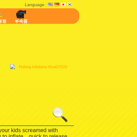
Language :
용형
부속품
 your kids screamed with
 to inflate，quick to release