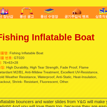
선 장난감
풍선 광고
풍선 수영장
공기주입식 텐트
상호작
Fishing Inflatable Boat
제품명:
Fishing Inflatable Boat
품 번호:
GT020
:
76×63×28
징:
High Durability, High Tear Strength, Fade Proof, Flame
etardant M2/B1, Anti-Mildew Treatment, Excellent UV-Resistance,
old Weather Resistance, Waterproof, Anti-Static, Heat-Insulation,
lackout, Shrink- Resistant, Fluorescent, Other.
nflatable bouncers and water slides from Y&G will make
elight! And you will love them too, because they are easy