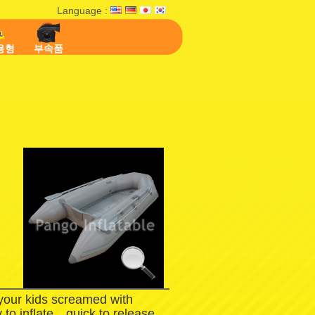
Language :
용형
부속품
 your kids screamed with
 to inflate，quick to release