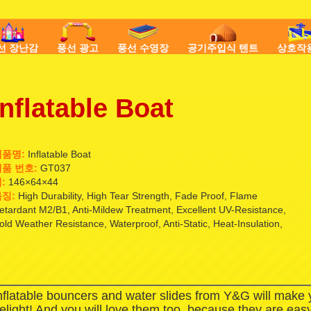
선 장난감
풍선 광고
풍선 수영장
공기주입식 텐트
상호작
Inflatable Boat
제품명:
Inflatable Boat
품 번호:
GT037
:
146×64×44
징:
High Durability, High Tear Strength, Fade Proof, Flame
etardant M2/B1, Anti-Mildew Treatment, Excellent UV-Resistance,
old Weather Resistance, Waterproof, Anti-Static, Heat-Insulation,
nflatable bouncers and water slides from Y&G will make
elight! And you will love them too, because they are easy