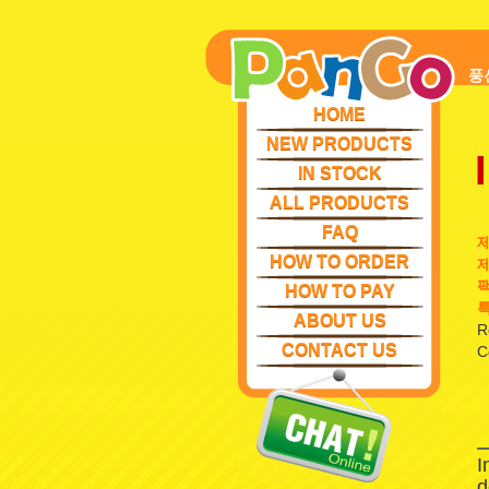
풍
HOME
NEW PRODUCTS
IN STOCK
ALL PRODUCTS
FAQ
HOW TO ORDER
제
팩
HOW TO PAY
특
ABOUT US
R
CONTACT US
C
I
d