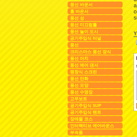
풍선 바운서
a
o
홈 바운서
s
풍선 성
풍선 미끄럼틀
풍선 놀이 도시
Y
공기주입식 터널
풍선
크리스마스 풍선 장식
풍선 아치
풍선 에어 댄서
팽창식 스크린
풍선 만화
풍선 모양
풍선 수영장
고무보트
공기주입식 SUP
공기주입식 텐트
장애물 코스
인터랙티브 에어바운스
부속품