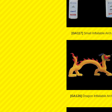
[GA117]
Small Inflatable Arch
[GA126]
Dragon Inflatable Arc