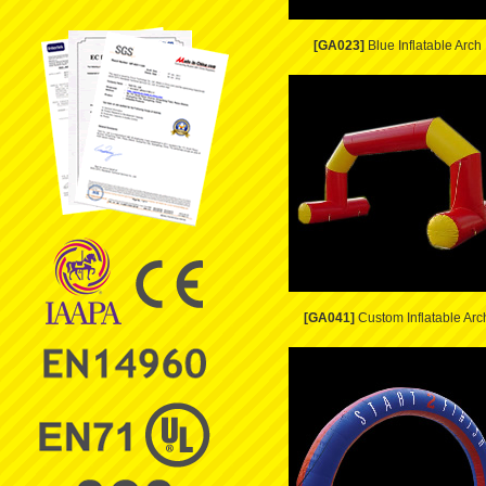
[GA023]
Blue Inflatable Arch
[GA041]
Custom Inflatable Arc