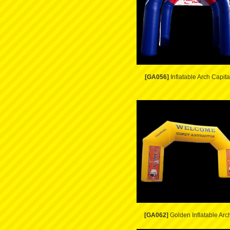
[GA056]
Inflatable Arch Capita
[GA062]
Golden Inflatable Arc