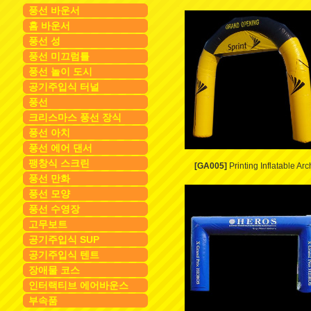
풍선 바운서
홈 바운서
풍선 성
풍선 미끄럼틀
풍선 놀이 도시
공기주입식 터널
풍선
크리스마스 풍선 장식
풍선 아치
풍선 에어 댄서
팽창식 스크린
[GA005]
Printing Inflatable Arc
풍선 만화
풍선 모양
풍선 수영장
고무보트
공기주입식 SUP
공기주입식 텐트
장애물 코스
인터랙티브 에어바운스
부속품