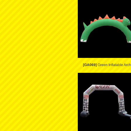
[GA069]
Green Inflatable Arch