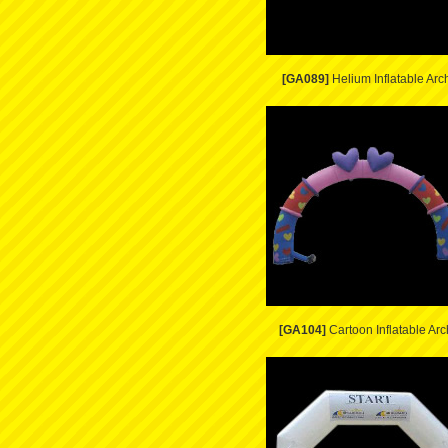
[GA089]
Helium Inflatable Arc
[GA104]
Cartoon Inflatable Arc