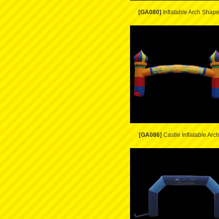
[GA080]
Inflatable Arch Shap
[GA086]
Castle Inflatable Arc