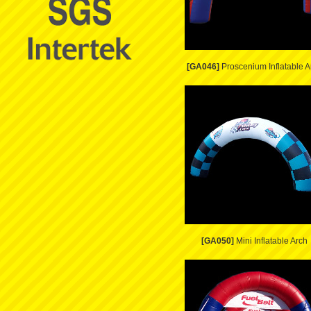
[GA046]
Proscenium Inflatable A
[GA050]
Mini Inflatable Arch