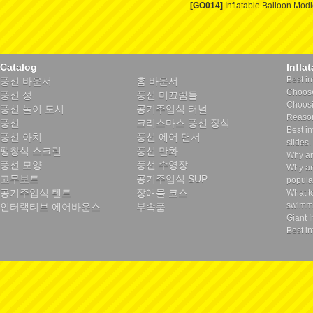
[GO014]
Inflatable Balloon Mod
Catalog
Infla
Best in
풍선 바운서
홈 바운서
Choose 
풍선 성
풍선 미끄럼틀
Choosin
풍선 놀이 도시
공기주입식 터널
Reason
풍선
크리스마스 풍선 장식
Best in
풍선 아치
풍선 에어 댄서
slides.
팽창식 스크린
풍선 만화
Why ar
풍선 모양
풍선 수영장
Why ar
고무보트
공기주입식 SUP
popula
공기주입식 텐트
장애물 코스
What t
swimmi
인터랙티브 에어바운스
부속품
Giant I
Best in