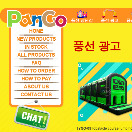
풍선 장난감
풍선 광고
풍
HOME
NEW PRODUCTS
풍선 광고
IN STOCK
ALL PRODUCTS
FAQ
HOW TO ORDER
HOW TO PAY
ABOUT US
CONTACT US
[YGO-09]
obstacle course jump h