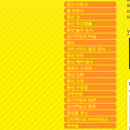
풍선 바운서
a
o
홈 바운서
s
풍선 성
풍선 미끄럼틀
풍선 놀이 도시
Y
공기주입식 터널
풍선
크리스마스 풍선 장식
풍선 아치
풍선 에어 댄서
팽창식 스크린
풍선 만화
풍선 모양
풍선 수영장
고무보트
공기주입식 SUP
공기주입식 텐트
장애물 코스
인터랙티브 에어바운스
부속품