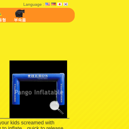
Language :
용형
부속품
 your kids screamed with
 to inflate，quick to release