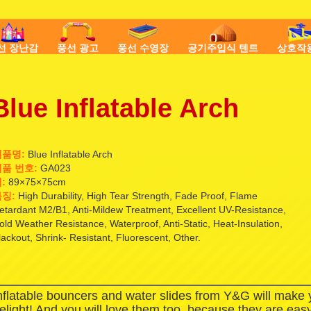
선 장난감
풍선 광고
풍선 수영장
공기주입식 텐트
상호작
Blue Inflatable Arch
제품명:
Blue Inflatable Arch
품 번호:
GA023
:
89×75×75cm
징:
High Durability, High Tear Strength, Fade Proof, Flame
etardant M2/B1, Anti-Mildew Treatment, Excellent UV-Resistance,
old Weather Resistance, Waterproof, Anti-Static, Heat-Insulation,
lackout, Shrink- Resistant, Fluorescent, Other.
nflatable bouncers and water slides from Y&G will make
elight! And you will love them too, because they are easy