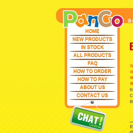
풍
HOME
NEW PRODUCTS
IN STOCK
ALL PRODUCTS
FAQ
HOW TO ORDER
제
팩
HOW TO PAY
특
ABOUT US
R
CONTACT US
C
B
I
d