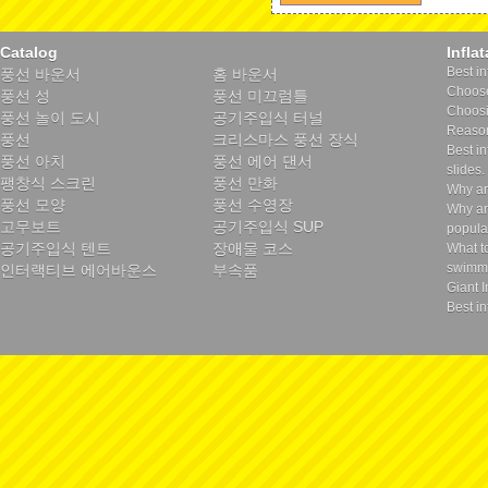
Catalog
Infla
Best in
풍선 바운서
홈 바운서
Choose 
풍선 성
풍선 미끄럼틀
Choosin
풍선 놀이 도시
공기주입식 터널
Reason
풍선
크리스마스 풍선 장식
Best in
풍선 아치
풍선 에어 댄서
slides.
팽창식 스크린
풍선 만화
Why ar
풍선 모양
풍선 수영장
Why ar
고무보트
공기주입식 SUP
popula
공기주입식 텐트
장애물 코스
What t
swimmi
인터랙티브 에어바운스
부속품
Giant I
Best in