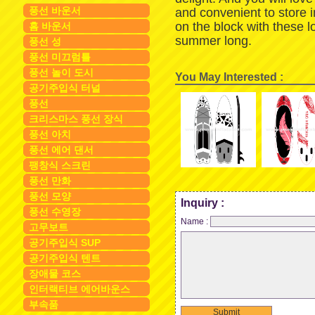
풍선 바운서
and convenient to store 
on the block with these 
홈 바운서
summer long.
풍선 성
풍선 미끄럼틀
풍선 놀이 도시
You May Interested :
공기주입식 터널
풍선
크리스마스 풍선 장식
풍선 아치
풍선 에어 댄서
팽창식 스크린
풍선 만화
풍선 모양
Inquiry :
풍선 수영장
Name :
고무보트
공기주입식 SUP
공기주입식 텐트
장애물 코스
인터랙티브 에어바운스
부속품
Submit