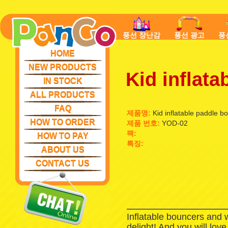
풍선 장난감
풍선 광고
풍
HOME
NEW PRODUCTS
Kid inflata
IN STOCK
ALL PRODUCTS
FAQ
제품명:
Kid inflatable paddle b
HOW TO ORDER
제품 번호:
YOD-02
팩:
HOW TO PAY
특징:
ABOUT US
CONTACT US
Inflatable bouncers and 
delight! And you will lov