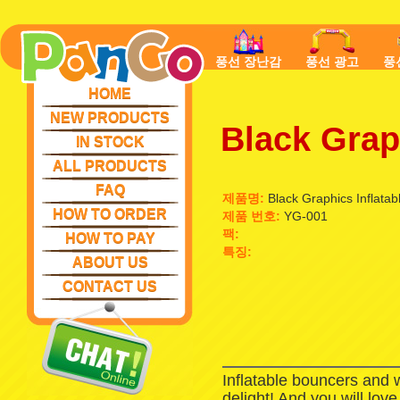
풍선 장난감
풍선 광고
풍
HOME
NEW PRODUCTS
Black Grap
IN STOCK
ALL PRODUCTS
FAQ
제품명:
Black Graphics Inflatab
HOW TO ORDER
제품 번호:
YG-001
팩:
HOW TO PAY
특징:
ABOUT US
CONTACT US
Inflatable bouncers and 
delight! And you will lov