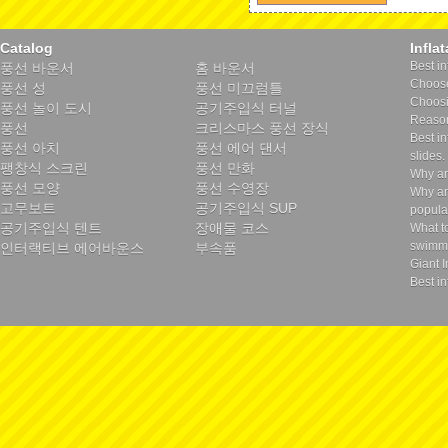
Catalog
Infla
Best in
풍선 바운서
홈 바운서
Choose 
풍선 성
풍선 미끄럼틀
Choosin
풍선 놀이 도시
공기주입식 터널
Reason
풍선
크리스마스 풍선 장식
Best in
풍선 아치
풍선 에어 댄서
slides.
팽창식 스크린
풍선 만화
Why ar
풍선 모양
풍선 수영장
Why ar
고무보트
공기주입식 SUP
popula
공기주입식 텐트
장애물 코스
What t
swimmi
인터랙티브 에어바운스
부속품
Giant I
Best in