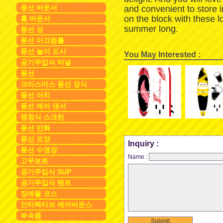
풍선 바운서
and convenient to store 
on the block with these 
홈 바운서
summer long.
풍선 성
풍선 미끄럼틀
풍선 놀이 도시
You May Interested :
공기주입식 터널
풍선
크리스마스 풍선 장식
풍선 아치
풍선 에어 댄서
팽창식 스크린
풍선 만화
풍선 모양
Inquiry :
풍선 수영장
Name :
고무보트
공기주입식 SUP
공기주입식 텐트
장애물 코스
인터랙티브 에어바운스
부속품
Submit