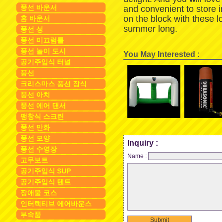
풍선 바운서
and convenient to store 
on the block with these 
홈 바운서
summer long.
풍선 성
풍선 미끄럼틀
풍선 놀이 도시
You May Interested :
공기주입식 터널
풍선
크리스마스 풍선 장식
풍선 아치
풍선 에어 댄서
팽창식 스크린
풍선 만화
풍선 모양
Inquiry :
풍선 수영장
Name :
고무보트
공기주입식 SUP
공기주입식 텐트
장애물 코스
인터랙티브 에어바운스
부속품
Submit