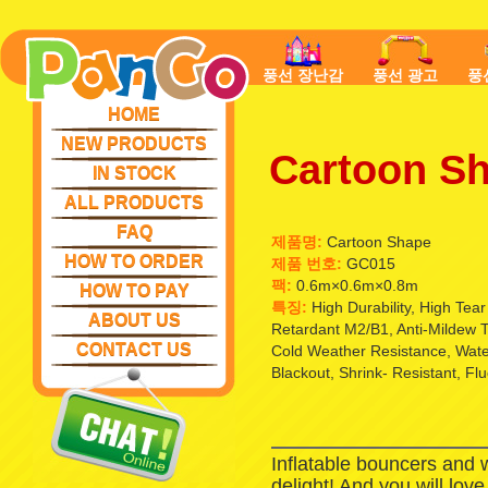
풍선 장난감
풍선 광고
풍
HOME
NEW PRODUCTS
Cartoon S
IN STOCK
ALL PRODUCTS
FAQ
제품명:
Cartoon Shape
HOW TO ORDER
제품 번호:
GC015
팩:
0.6m×0.6m×0.8m
HOW TO PAY
특징:
High Durability, High Tea
ABOUT US
Retardant M2/B1, Anti-Mildew T
CONTACT US
Cold Weather Resistance, Waterp
Blackout, Shrink- Resistant, Fl
Inflatable bouncers and 
delight! And you will lov