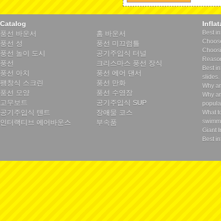
Catalog
Infla
Best in
풍선 바운서
홈 바운서
Choose 
풍선 성
풍선 미끄럼틀
Choosin
풍선 놀이 도시
공기주입식 터널
Reason
풍선
크리스마스 풍선 장식
Best in
풍선 아치
풍선 에어 댄서
slides.
팽창식 스크린
풍선 만화
Why ar
풍선 모양
풍선 수영장
Why ar
고무보트
공기주입식 SUP
popula
공기주입식 텐트
장애물 코스
What t
swimmi
인터랙티브 에어바운스
부속품
Giant I
Best in