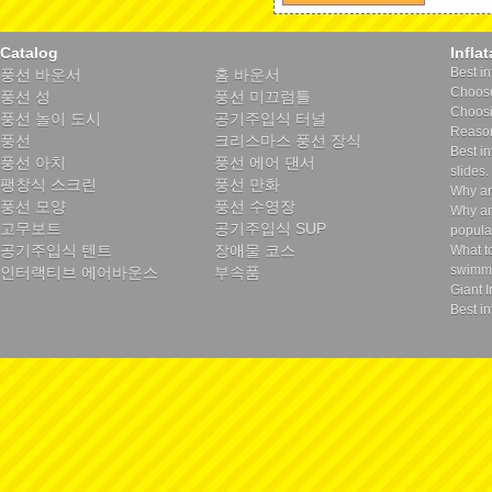
Catalog
Infla
Best in
풍선 바운서
홈 바운서
Choose 
풍선 성
풍선 미끄럼틀
Choosin
풍선 놀이 도시
공기주입식 터널
Reason
풍선
크리스마스 풍선 장식
Best in
풍선 아치
풍선 에어 댄서
slides.
팽창식 스크린
풍선 만화
Why ar
풍선 모양
풍선 수영장
Why ar
고무보트
공기주입식 SUP
popula
공기주입식 텐트
장애물 코스
What t
swimmi
인터랙티브 에어바운스
부속품
Giant I
Best in