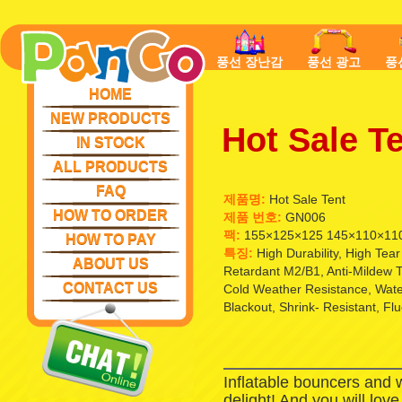
풍선 장난감
풍선 광고
풍
HOME
NEW PRODUCTS
Hot Sale T
IN STOCK
ALL PRODUCTS
FAQ
제품명:
Hot Sale Tent
HOW TO ORDER
제품 번호:
GN006
팩:
155×125×125 145×110×11
HOW TO PAY
특징:
High Durability, High Tea
ABOUT US
Retardant M2/B1, Anti-Mildew T
CONTACT US
Cold Weather Resistance, Waterp
Blackout, Shrink- Resistant, Fl
Inflatable bouncers and 
delight! And you will lov