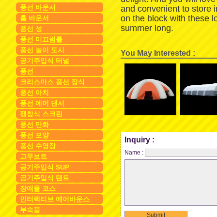
풍선 바운서
and convenient to store 
on the block with these 
홈 바운서
summer long.
풍선 성
풍선 미끄럼틀
풍선 놀이 도시
You May Interested :
공기주입식 터널
풍선
크리스마스 풍선 장식
풍선 아치
풍선 에어 댄서
팽창식 스크린
풍선 만화
풍선 모양
Inquiry :
풍선 수영장
Name :
고무보트
공기주입식 SUP
공기주입식 텐트
장애물 코스
인터랙티브 에어바운스
부속품
Submit