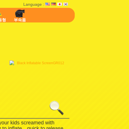
Language :
용형
부속품
 your kids screamed with
 to inflate，quick to release