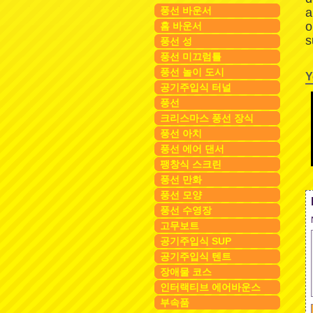
풍선 바운서
a
o
홈 바운서
s
풍선 성
풍선 미끄럼틀
풍선 놀이 도시
Y
공기주입식 터널
풍선
크리스마스 풍선 장식
풍선 아치
풍선 에어 댄서
팽창식 스크린
풍선 만화
풍선 모양
풍선 수영장
고무보트
공기주입식 SUP
공기주입식 텐트
장애물 코스
인터랙티브 에어바운스
부속품