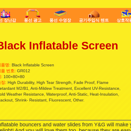
선 장난감
풍선 광고
풍선 수영장
공기주입식 텐트
상호작
Black Inflatable Screen
제품명:
Black Inflatable Screen
품 번호:
GR012
:
100×80×80
징:
High Durability, High Tear Strength, Fade Proof, Flame
etardant M2/B1, Anti-Mildew Treatment, Excellent UV-Resistance,
old Weather Resistance, Waterproof, Anti-Static, Heat-Insulation,
lackout, Shrink- Resistant, Fluorescent, Other.
nflatable bouncers and water slides from Y&G will make
elight! And you will love them too, because they are easy