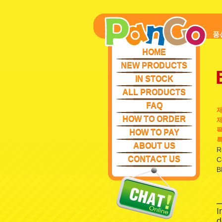
풍
HOME
NEW PRODUCTS
IN STOCK
ALL PRODUCTS
FAQ
HOW TO ORDER
제
팩
HOW TO PAY
특
ABOUT US
R
CONTACT US
C
B
I
d